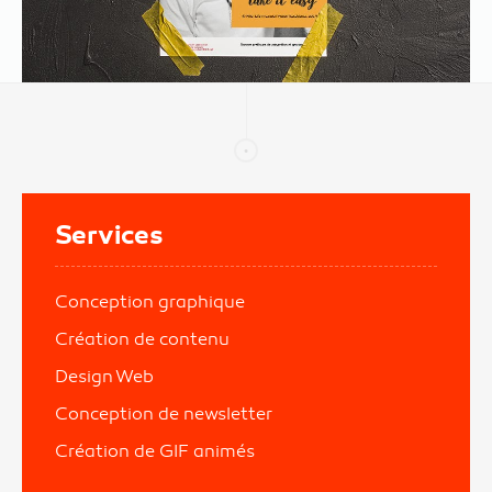
Services
Conception graphique
Création de contenu
Design Web
Conception de newsletter
Création de GIF animés