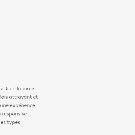
e Jibril Immo et
fois attrayant et
r une expérience
u responsive
les types