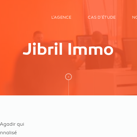
L’AGENCE
CAS D’ÉTUDE
N
Jibril Immo
 Agadir qui
nnalisé