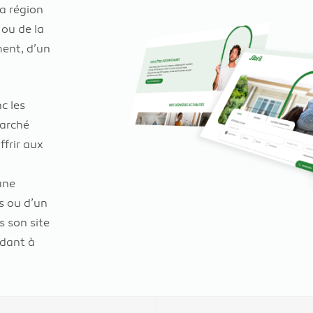
la région
 ou de la
ment, d’un
c les
marché
ffrir aux
une
s ou d’un
s son site
ndant à