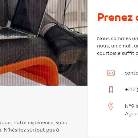
Prenez 
Nous sommes une 
nous, un email, u
courtoisie suffit
cont
+212 
N°9 I
Agadi
tager notre expérience, vous
r. N’hésitez surtout pas à