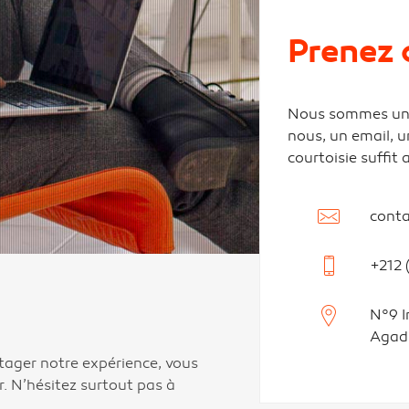
Prenez 
Nous sommes une 
nous, un email, u
courtoisie suffit
cont
+212 
N°9 I
Agadi
tager notre expérience, vous
r. N’hésitez surtout pas à