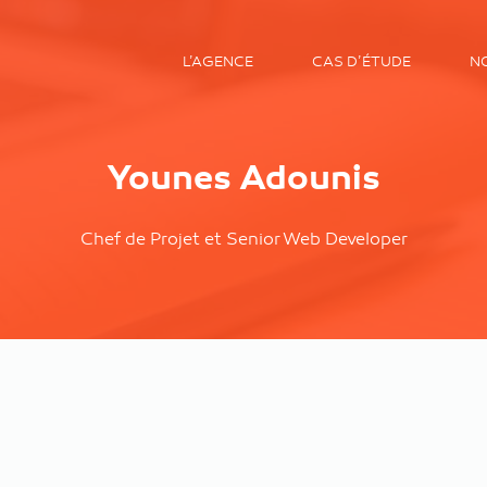
L’AGENCE
CAS D’ÉTUDE
N
Younes Adounis
Chef de Projet et Senior Web Developer